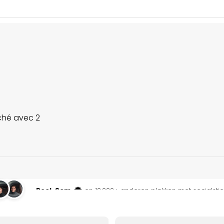
ché avec 2
Roel, Sem
en 10.000+ anderen plakken met socialstic