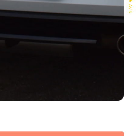
★ Avis