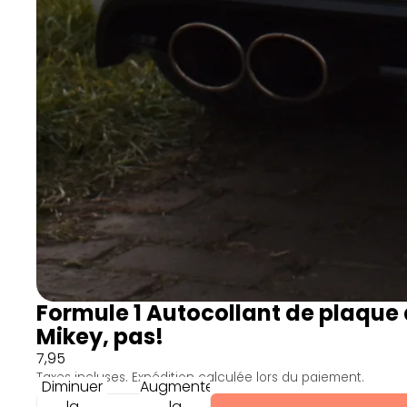
Formule 1 Autocollant de plaque 
Mikey, pas!
7,95
Taxes incluses. Expédition calculée lors du paiement.
Diminuer
Augmenter
la
la