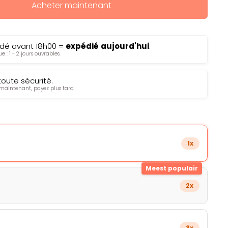
Acheter maintenant
é avant 18h00 =
expédié
aujourd'hui
.
e : 1 - 2 jours ouvrables.
toute sécurité.
intenant, payez plus tard.
1x
Meest populair
2x
3x