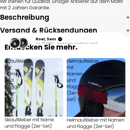
Wir stehen für Qualität. Einziger Anbieter auf dem Markt
mit 2 Jahren Garantie.
Beschreibung
Versand & Rücksendungen
Roel, Sem
en 10.000+ anderen plakken met
Entdecken Sie mehr.
socialsticker.
Skiaufkleber
Helmaufkleber
mit
mit
Name
Namen
und
und
Flagge
Flagge
(2er-
(2er-
Set)
Set)
Skiaufkleber mit Name
Helmaufkleber mit Namen
und Flagge (2er-Set)
und Flagge (2er-Set)