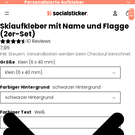
Personalisierte Aufkleber
Artikel 
Warenk
insgesa
0
Skiaufkleber mit Name und Flagge
(2er-Set)
10 Reviews
7,95
Inkl. Steuern. Versandkosten werden beim Checkout berechnet.
Größe
Klein (6 x 40 mm)
Klein (6 x 40 mm)
Farbiger Hintergrund
schwarzer Hintergrund
schwarzer Hintergrund
Farbiger Text
Weiß
Weiß