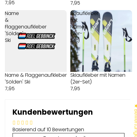
7,95
7,95
Name
Skiaufkleber
&
mit
Flaggenaufkleber
Namen
'Sölden'
(2er-
Ski
Set)
Name & Flaggenaufkleber
Skiaufkleber mit Namen
'Sölden' Ski
(2er-Set)
7,95
7,95
★ Bewer
Kundenbewertungen
Basierend auf 10 Bewertungen