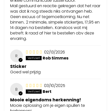
enkele communicatie tussendoor.
Mail gestuurd en reactie gekregen dat het raar
was dat ik nog steeds niks ontvangen heb.
Geen excuus of tegemoetkoming. Nu net
binnen.. 2 minimale, simpele stickertjes, 17,95 en
14 dagen na bestellen.. Kansloos wat mij
betreft. Ik raad af hier te bestellen obv deze
ervaring.
02/13/2026
R
Rob Simmes
Sticker
Goed wel prijzig
03/10/2025
B
Bert
Mooie eigendoms herkenning!
Mooie oplossing om je eigen spullen te
herkennen!