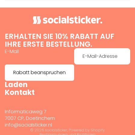
ERHALTEN SIE 10% RABATT AUF
IHRE ERSTE BESTELLUNG.
E-Mail
Rabatt beanspruchen
Laden
Widerrufsrecht
Kontakt
Datenschutzerklärung
AGB
Versand
Informaticaweg 7
Impressum
7007 CP, Doetinchem
info@socialsticker.nl
Kontaktinformationen
© 2026
socialsticker
, Powered by Shopify
Bestimmungen und Richtlinien