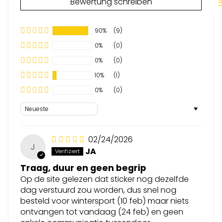
Bewertung schreiben
90%
(9)
0%
(0)
0%
(0)
10%
(1)
0%
(0)
Sort by
02/24/2026
J
JA
Traag, duur en geen begrip
Op de site gelezen dat sticker nog dezelfde
dag verstuurd zou worden, dus snel nog
besteld voor wintersport (10 feb) maar niets
ontvangen tot vandaag (24 feb) en geen