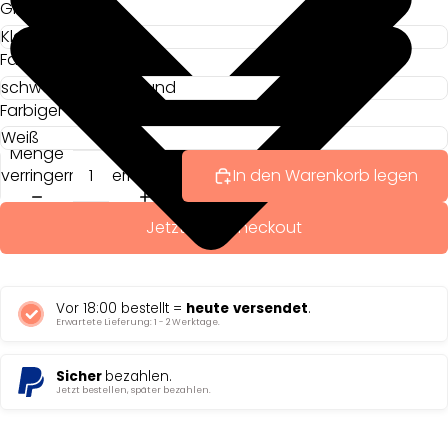
Größe
Farbiger Hintergrund
Farbiger Text
Menge
Menge
verringern
erhöhen
In den Warenkorb legen
Jetzt zum Checkout
Vor 18:00 bestellt =
heute
versendet
.
Erwartete Lieferung: 1 - 2 Werktage.
Sicher
bezahlen.
Jetzt bestellen, später bezahlen.