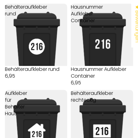
Behälteraufkleber
Hausnummer
★ Bewer
rund
Aufkleber
Container
Behälteraufkleber rund
Hausnummer Aufkleber
6,95
Container
6,95
Aufkleber
Behälteraufkleber
für
rechteckig
Behälter
Haus