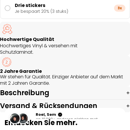
Drie stickers
3x
Je bespaart 20% (3 stuks)
Hochwertige Qualität
Hochwertiges Vinyl & versehen mit
Schutzlaminat.
2 Jahre Garantie
Wir stehen für Qualität. Einziger Anbieter auf dem Markt
mit 2 Jahren Garantie.
Beschreibung
Versand & Rücksendungen
Roel, Sem
en 10.000+ anderen plakken met
Entdecken Sie mehr.
socialsticker.