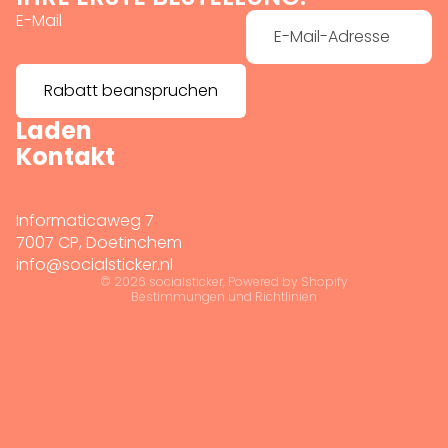
E-Mail
Rabatt beanspruchen
Laden
Widerrufsrecht
Kontakt
Datenschutzerklärung
AGB
Versand
Informaticaweg 7
Impressum
7007 CP, Doetinchem
info@socialsticker.nl
Kontaktinformationen
© 2026
socialsticker
, Powered by Shopify
Bestimmungen und Richtlinien