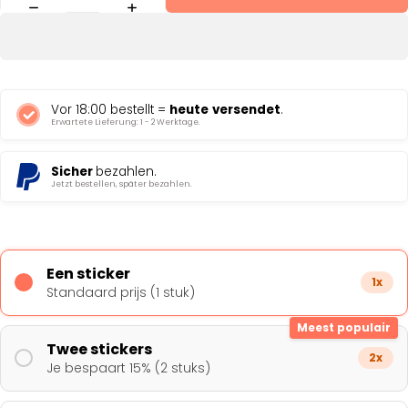
Vor 18:00 bestellt =
heute
versendet
.
Erwartete Lieferung: 1 - 2 Werktage.
Sicher
bezahlen.
Jetzt bestellen, später bezahlen.
Een sticker
1x
Standaard prijs (1 stuk)
Meest populair
Twee stickers
2x
Je bespaart 15% (2 stuks)