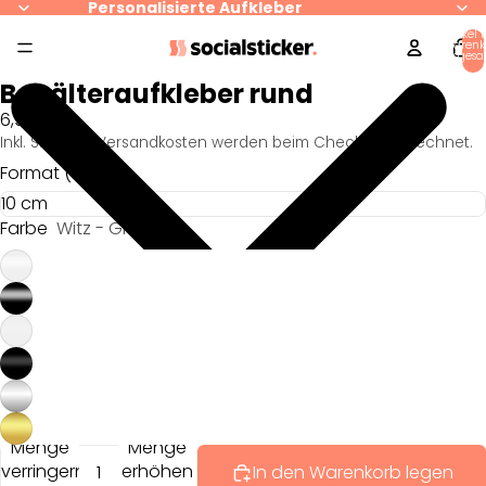
Personalisierte Aufkleber
Artikel 
Warenk
insgesa
0
Behälteraufkleber rund
6,95
Inkl. Steuern. Versandkosten werden beim Checkout berechnet.
Format (Höhe)
Farbe
Witz - Glanz
Menge
Menge
verringern
erhöhen
In den Warenkorb legen