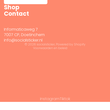
Shop
Terugbetalingsbeleid
Contact
Privacybeleid
Algemene voorwaarden
Verzendbeleid
Informaticaweg 7
Wettelijke kennisgeving
7007 CP, Doetinchem
info@socialsticker.nl
Contactgegevens
© 2026
socialsticker
, Powered by Shopify
Voorwaarden en beleid
Instagram
Tiktok