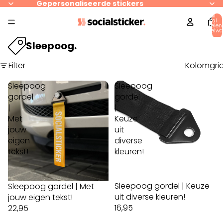
Gepersonaliseerde stickers
Totaal
aantal
artikelen
winkelwa
0
Sleepoog.
Filter
Kolomgri
Sleepoog
Sleepoog
gordel
gordel
|
|
Met
Keuze
jouw
uit
eigen
diverse
tekst!
kleuren!
Sleepoog gordel | Keuze
Sleepoog gordel | Met
uit diverse kleuren!
jouw eigen tekst!
16,95
22,95